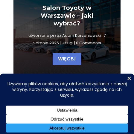
Salon Toyoty w
Warszawie – jaki
wybrać?
utworzone przez
Adam Korzeniowski
|
7
sierpnia 2025
|
Usługi
| 0 Comments
WIĘCEJ
Copyright © 2026
smil.org.pl
– Wszelkie prawa
zastrzeżone.