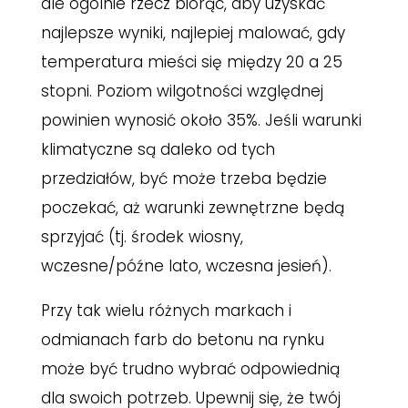
ale ogólnie rzecz biorąc, aby uzyskać
najlepsze wyniki, najlepiej malować, gdy
temperatura mieści się między 20 a 25
stopni. Poziom wilgotności względnej
powinien wynosić około 35%. Jeśli warunki
klimatyczne są daleko od tych
przedziałów, być może trzeba będzie
poczekać, aż warunki zewnętrzne będą
sprzyjać (tj. środek wiosny,
wczesne/późne lato, wczesna jesień).
Przy tak wielu różnych markach i
odmianach farb do betonu na rynku
może być trudno wybrać odpowiednią
dla swoich potrzeb. Upewnij się, że twój