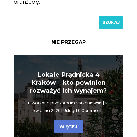
aranżację.
NIE PRZEGAP
Lokale Prądnicka 4
Kraków – kto powinien
rozważyć ich wynajem?
utworzone przez
Adam Korzeniowski
|
13
kwietnia 2026
|
Usługi
| 0 Comments
WIĘCEJ