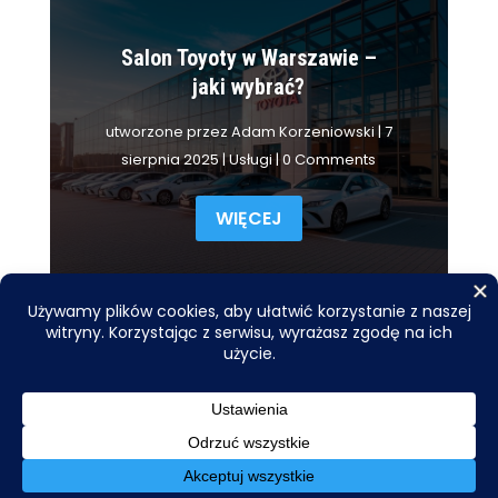
Salon Toyoty w Warszawie –
jaki wybrać?
utworzone przez
Adam Korzeniowski
|
7
sierpnia 2025
|
Usługi
| 0 Comments
WIĘCEJ
Copyright © 2026
smil.org.pl
– Wszelkie prawa
zastrzeżone.